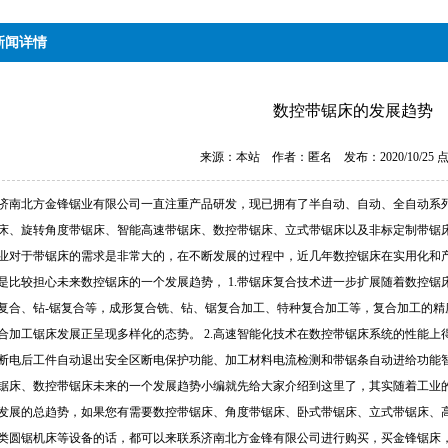
新闻详情
数控带锯床的发展趋势
来源：本站 作者：匿名 发布：2020/10/25 
济南北方金锋锯业有限公司一直注重产品研发，现已拥有了半自动、自动、全自动系
床、旋转角度带锯床、智能高速带锯床、数控带锯床、立式带锯床以及非标定制带锯床
业对于带锯床的需求是非常大的，在不断发展的过程中，近几年数控锯床在实用化和
是比较担心未来数控锯床的一个发展趋势， 1.带锯床复合技术进一步扩展随着数控锯
复合、钻-锯复合等，成形复合铣、钻、锯复合加工、特种复合加工等，复合加工的精
合加工锯床发展正呈现多样化的态势。 2.高速智能化技术在数控带锯床系统的性能
断电后工件自动退出安全区断电保护功能、加工材料电流检测和带锯条​自动进给功能
锯床、数控带锯床未来的一个发展趋势小编就先给大家介绍到这里了，其实随着工业
发展的总趋势，如果您有需要数控带锯床、角度带锯床、卧式带锯床、立式带锯床、
类圆锯机床等设备的话，都可以来联系济南北方金锋有限公司进行购买，买金锋锯床