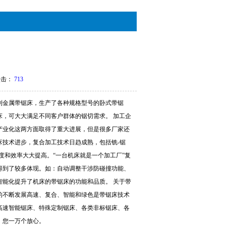
点击：
713
列金属带锯床，生产了各种规格型号的卧式带锯
，可大大满足不同客户群体的锯切需求。 加工企
产业化这两方面取得了重大进展，但是很多厂家还
床技术进步，复合加工技术日趋成熟，包括铣-锯
度和效率大大提高。“一台机床就是一个加工厂”复
上得到了较多体现。如：自动调整干涉防碰撞功能、
智能化提升了机床的带锯床的功能和品质。 关于带
的不断发展高速、复合、智能和绿色是带锯床技术
高速智能锯床、特殊定制锯床、各类非标锯床、各
，您一万个放心。