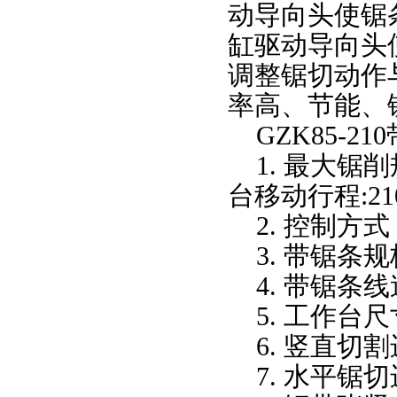
动导向头使锯
缸驱动导向头
调整锯切动作
率高、节能、
GZK85-2
1. 最大锯削
台移动行程:21
2. 控制方式
3. 带锯条规格
4. 带锯条线
5. 工作台尺寸
6. 竖直切
7. 水平锯