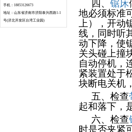
四、
锯床
手机：18853126673
地必须标准
地址：山东省济南市济阳泰兴西路1-1
号(济北开发区台湾工业园)
上），开动
线，同时听
动下降，使
关头碰上撞
自动停机，
紧装置处于
块断电关机
五、检查
起和落下，
六、检查
时是否夹紧